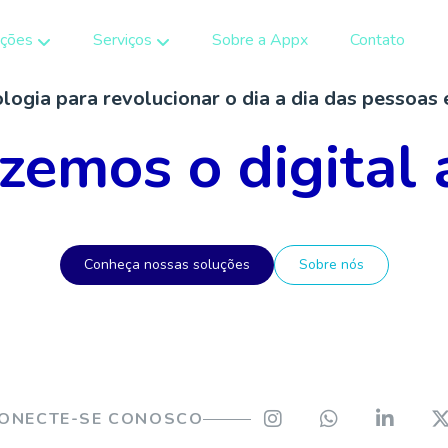
uções
Serviços
Sobre a Appx
Contato
Crie uma comunidade engajada em torno do seu evento.
ogia para revolucionar o dia a dia das pessoas
azemos o digital 
Conheça nossas soluções
Sobre nós
ONECTE-SE CONOSCO