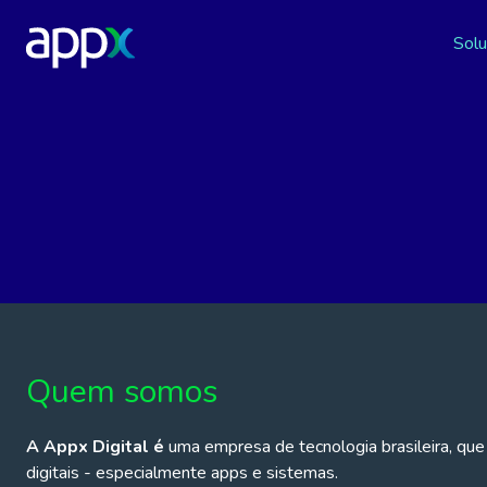
Sol
Plataforma de gerenciamento e venda de inscrições online.
Quem somos
A Appx Digital é
uma empresa de tecnologia brasileira, qu
digitais - especialmente apps e sistemas.