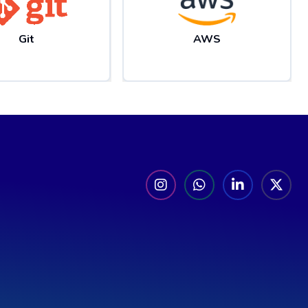
Git
AWS